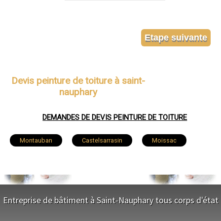
Devis peinture de toiture à saint-
nauphary
DEMANDES DE DEVIS PEINTURE DE TOITURE
Montauban
Castelsarrasin
Moissac
Caussade
Montech
Valence
Nègrepelisse
Verdun-sur-Garonne
Entreprise de bâtiment à Saint-Nauphary tous corps d'état
Beaumont-de-Lomagne
Bressols
NOS SERVICES