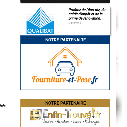
Profitez de l'éco-ptz, du
crédit d'impôt et de la
prime de rénovation.
N°E157671
NOTRE PARTENAIRE
NOTRE PARTENAIRE
ois.