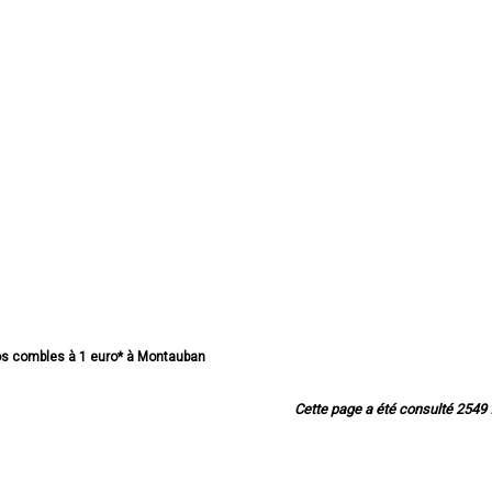
 vos combles à 1 euro* à Montauban
s combles à 1 euro* à Castelsarrasin
e vos combles à 1 euro* à Moissac
Cette page a été consulté 2549 f
 vos combles à 1 euro* à Caussade
e vos combles à 1 euro* à Montech
e vos combles à 1 euro* à Valence
os combles à 1 euro* à Nègrepelisse