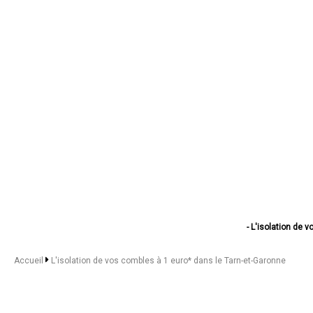
- L'isolation de
- L'isolation de vo
- L'isolation d
Accueil
L'isolation de vos combles à 1 euro* dans le Tarn-et-Garonne
- L'isolation de
- L'isolation d
- L'isolation d
- L'isolation de v