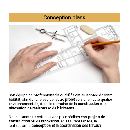
Nous intervenons aussi dans les villes suivantes :
Montauban
,
Conception plans
Castelsarrasin
,
Moissac
,
Caussade
,
Valence
,
Montech
,
Nègrepelisse
,
Verdun-sur-Garonne
,
Beaumont-de-Lomagne
,
Labastide-Saint-Pierre
Son équipe de professionnels qualifiés est au service de votre
habitat
, afin de faire évoluer votre
projet
vers une haute qualité
environnementale, dans le domaine de la
construction
et la
rénovation
de
maisons
et de
bâtiments
.
Nous sommes à votre service pour réaliser vos
projets de
construction
ou de
rénovation
, en assurant l'étude, la
réalisation, la
conception et la coordination des travaux
.