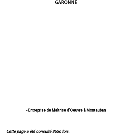
GARONNE
- Entreprise de Maîtrise d'Oeuvre à Montauban
- Entreprise de Maîtrise d'Oeuvre à Castelsarrasin
- Entreprise de Maîtrise d'Oeuvre à Moissac
- Entreprise de Maîtrise d'Oeuvre à Caussade
Cette page a été consulté 3536 fois.
- Entreprise de Maîtrise d'Oeuvre à Montech
- Entreprise de Maîtrise d'Oeuvre à Valence