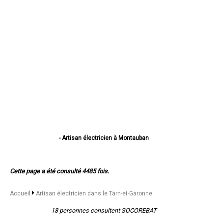
- Artisan électricien à Montauban
- Artisan électricien à Castelsarrasin
- Artisan électricien à Moissac
- Artisan électricien à Caussade
Cette page a été consulté 4485 fois.
- Artisan électricien à Montech
- Artisan électricien à Valence
- Artisan électricien à Nègrepelisse
Accueil
Artisan électricien dans le Tarn-et-Garonne
- Artisan électricien à Verdun-sur-Garonne
- Artisan électricien à Beaumont-de-Lomagne
18 personnes consultent SOCOREBAT
- Artisan électricien à Bressols