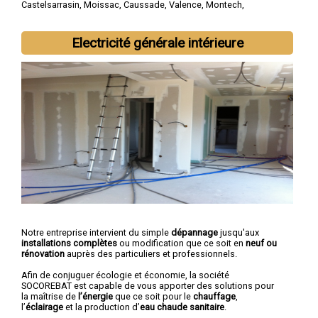
Castelsarrasin
,
Moissac
,
Caussade
,
Valence
,
Montech
,
Nègrepelisse
,
Verdun-sur-Garonne
,
Beaumont-de-Lomagne
,
Labastide-Saint-Pierre
Electricité générale intérieure
Notre entreprise intervient du simple
dépannage
jusqu'aux
installations complètes
ou modification que ce soit en
neuf ou
rénovation
auprès des particuliers et professionnels.
Afin de conjuguer écologie et économie, la société
SOCOREBAT est capable de vous apporter des solutions pour
la maîtrise de
l’énergie
que ce soit pour le
chauffage
,
l’
éclairage
et la production d’
eau chaude sanitaire
.