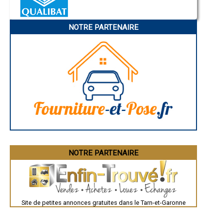
- Entreprise de ravalement/Enduit à Bourret
- Entreprise de ravalement/Enduit à Varen
NOTRE PARTENAIRE
- Entreprise de ravalement/Enduit à Villemade
- Entreprise de ravalement/Enduit à Puylaroque
- Entreprise de ravalement/Enduit à Boudou
- Entreprise de ravalement/Enduit à Saint-Paul-d'Espis
- Entreprise de ravalement/Enduit à Albefeuille-Lagarde
- Entreprise de ravalement/Enduit à Puycornet
- Entreprise de ravalement/Enduit à Génébrières
- Entreprise de ravalement/Enduit à Canals
- Entreprise de ravalement/Enduit à Bruniquel
- Entreprise de ravalement/Enduit à Varennes
- Entreprise de ravalement/Enduit à Montalzat
- Entreprise de ravalement/Enduit à La Salvetat-Belmontet
- Entreprise de ravalement/Enduit à Garganvillar
- Entreprise de ravalement/Enduit à Monbéqui
- Entreprise de ravalement/Enduit à Larrazet
NOTRE PARTENAIRE
- Entreprise de ravalement/Enduit à Cayrac
- Entreprise de ravalement/Enduit à Castelsagrat
- Entreprise de ravalement/Enduit à Saint-Loup
- Entreprise de ravalement/Enduit à Sérignac
- Entreprise de ravalement/Enduit à Roquecor
- Entreprise de ravalement/Enduit à Lizac
Site de petites annonces gratuites dans le Tarn-et-Garonne
- Entreprise de ravalement/Enduit à Pommevic