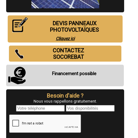
- Installateur de panneaux solaire ( photovoltaïques ) fourniture et
pose à Montbeton
- Installateur de panneaux solaire ( photovoltaïques ) fourniture et
pose à Grisolles
- Installateur de panneaux solaire ( photovoltaïques ) fourniture et
DEVIS PANNEAUX
pose à Saint-Étienne-de-Tulmont
- Installateur de panneaux solaire ( photovoltaïques ) fourniture et
PHOTOVOLTAÏQUES
pose à Lafrançaise
- Installateur de panneaux solaire ( photovoltaïques ) fourniture et
Cliquez ici
pose à La Ville-Dieu-du-Temple
- Installateur de panneaux solaire ( photovoltaïques ) fourniture et
CONTACTEZ
pose à Albias
- Installateur de panneaux solaire ( photovoltaïques ) fourniture et
SOCOREBAT
pose à Saint-Nicolas-de-la-Grave
- Installateur de panneaux solaire ( photovoltaïques ) fourniture et
pose à Septfonds
- Installateur de panneaux solaire ( photovoltaïques ) fourniture et
Financement possible
pose à Saint-Antonin-Noble-Val
- Installateur de panneaux solaire ( photovoltaïques ) fourniture et
pose à Réalville
- Installateur de panneaux solaire ( photovoltaïques ) fourniture et
pose à Saint-Nauphary
Besoin d'aide ?
- Installateur de panneaux solaire ( photovoltaïques ) fourniture et
Nous vous rappellons gratuitement.
pose à L'Honor-de-Cos
- Installateur de panneaux solaire ( photovoltaïques ) fourniture et
pose à Monclar-de-Quercy
- Installateur de panneaux solaire ( photovoltaïques ) fourniture et
pose à Corbarieu
- Installateur de panneaux solaire ( photovoltaïques ) fourniture et
pose à Lavit
- Installateur de panneaux solaire ( photovoltaïques ) fourniture et