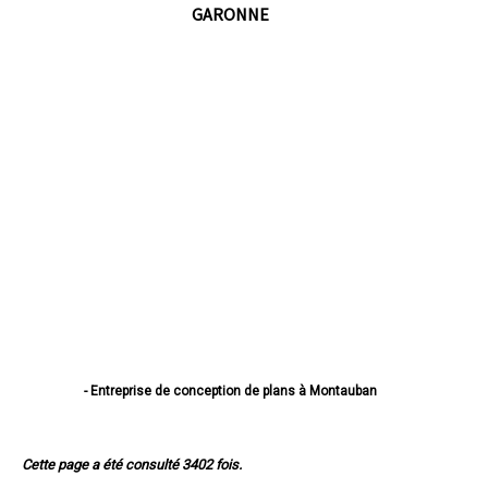
GARONNE
- Entreprise de conception de plans à Montauban
- Entreprise de conception de plans à Castelsarrasin
- Entreprise de conception de plans à Moissac
- Entreprise de conception de plans à Caussade
Cette page a été consulté 3402 fois.
- Entreprise de conception de plans à Montech