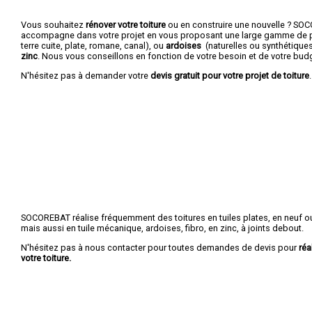
Vous souhaitez
rénover votre toiture
ou en construire une nouvelle ? S
accompagne dans votre projet en vous proposant une large gamme de p
terre cuite, plate, romane, canal), ou
ardoises
(naturelles ou synthétique
zinc
. Nous vous conseillons en fonction de votre besoin et de votre bud
N'hésitez pas à demander votre
devis gratuit pour votre projet de toiture
.
SOCOREBAT réalise fréquemment des toitures en tuiles plates, en neuf ou
mais aussi en tuile mécanique, ardoises, fibro, en zinc, à joints debout.
N'hésitez pas à nous contacter pour toutes demandes de devis pour
réa
votre toiture.