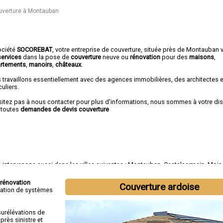
ouverture à Montauban
ociété
SOCOREBAT
,
votre entreprise de couverture
, située près de Montauban 
services
dans la pose de
couverture
neuve ou
rénovation
pour des
maisons
,
rtements
,
manoirs
,
châteaux
.
 travaillons essentiellement avec des agences immobilières, des architectes 
culiers.
sitez pas à nous contacter pour plus d'informations, nous sommes à votre di
 toutes
demandes de devis couverture
intervenons aussi dans les villes suivantes :
Montauban
,
Castelsarrasin
,
Mois
ssade
,
Valence
,
Montech
,
Nègrepelisse
,
Verdun-sur-Garonne
,
Beaumont-de-L
tide-Saint-Pierre
rénovation
Couverture ardoise
tallation de systèmes
surélévations de
rès sinistre et