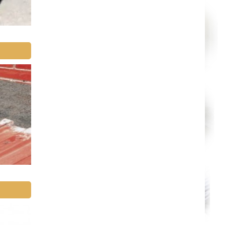
Annecy
Paris
Le Havre
Chelles
Versailles
Niort
Amiens
Albi
Montauban
Toulon
Avignon
La Roche-sur-Yon
Poitiers
Limoges
Épinal
Auxerre
Belfort
Évry
Boulogne-Billancourt
Saint-Denis
Créteil
Argenteuil