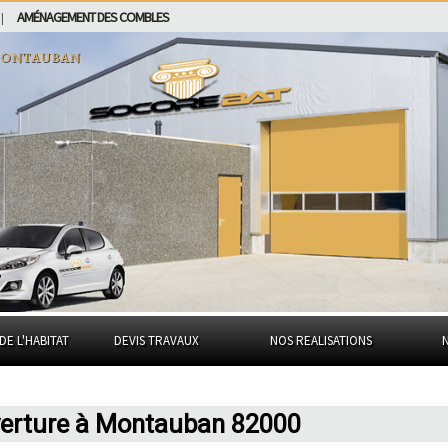
AMÉNAGEMENT DES COMBLES
|
ontauban
DE L'HABITAT
DEVIS TRAVAUX
NOS REALISATIONS
verture à Montauban 82000