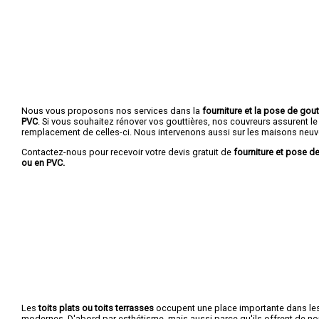
Nous vous proposons nos services dans la
fourniture et la pose de gout
PVC
. Si vous souhaitez rénover vos gouttières, nos couvreurs assurent le
remplacement de celles-ci. Nous intervenons aussi sur les maisons neuv
Contactez-nous pour recevoir votre devis gratuit de
fourniture et pose de
ou en PVC.
Les
toits plats ou toits terrasses
occupent une place importante dans le
modernes. D'abord par esthétisme, mais aussi parce qu'ils offrent de 