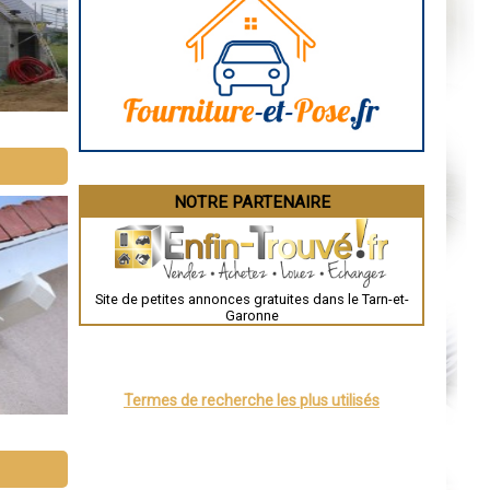
Marseille
Caen
Aurillac
Angoulême
La Rochelle
Bourges
Brive-la-Gaillarde
Dijon
Saint-Brieuc
Guéret
Périgueux
Besançon
NOTRE PARTENAIRE
Valence
Évreux
Chartres
Brest
Nîmes
Toulouse
Site de petites annonces gratuites dans le Tarn-et-
Auch
Garonne
Bordeaux
Montpellier
Rennes
Châteauroux
Tours
Termes de recherche les plus utilisés
Grenoble
Dole
Mont-de-Marsan
Blois
Saint-Étienne
Le Puy-en-Velay