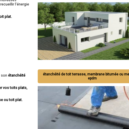
ecueillir l'énergie
oit plat.
étanchéité de toit terrasse, membrane bitumée ou 
r son
étanchéité
epdm
r vos toits plats,
e ou toit plat.