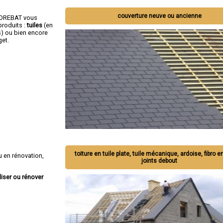
couverture neuve ou ancienne
OCOREBAT vous
roduits :
tuiles
(en
s) ou bien encore
get.
toiture en tuile plate, tuile mécanique, ardoise, fibro e
 en rénovation,
joints debout
liser ou rénover