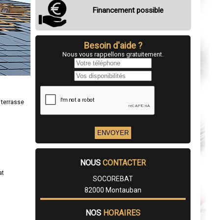
Financement possible
Besoin d'aide ?
Nous vous rappellons gratuitement.
 terrasse
NOUS
CONTACTER
at
SOCOREBAT
82000 Montauban
NOS
HORAIRES