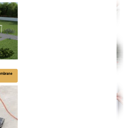
Nantes
Orléans
Cahors
Agen
Mende
Angers
Cherbourg-Octeville
Reims
Saint-Dizier
Laval
Nancy
Verdun
Lorient
Metz
Nevers
Lille
Beauvais
membrane
Alençon
Calais
Clermont-Ferrand
Pau
Tarbes
Perpignan
Strasbourg
Mulhouse
Lyon
Vesoul
Chalon-sur-Saône
Le Mans
Chambéry