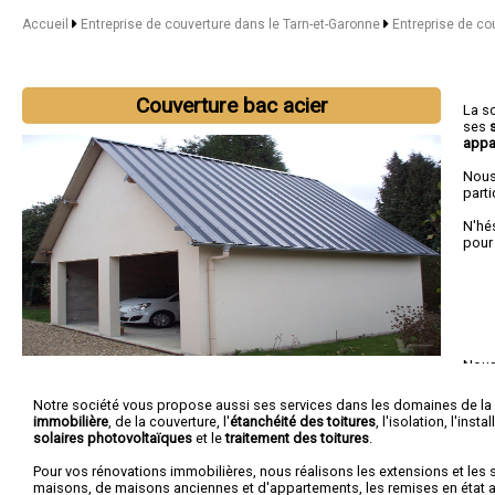
Accueil
Entreprise de couverture dans le Tarn-et-Garonne
Entreprise de c
Couverture bac acier
La s
ses
appa
Nous
parti
N'hé
pour
Nous 
Cau
Labas
Notre société vous propose aussi ses services dans les domaines de la
immobilière
, de la couverture, l'
étanchéité des toitures
, l'isolation, l'ins
solaires photovoltaïques
et le
traitement des toitures
.
Pour vos rénovations immobilières, nous réalisons les extensions et les 
maisons, de maisons anciennes et d'appartements, les remises en état ap