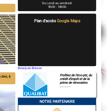
Du Lundi au vendredi
9h00 - 18h00
Plan d'accès
Google Maps
Bourg-en-Bresse
Saint-Quentin
Profitez de l'éco-ptz, du
Montluçon
n zinc, à
crédit d'impôt et de la
Manosque
prime de rénovation.
Gap
Nice
N°E157671
Annonay
Charleville-Mézières
Pamiers
NOTRE PARTENAIRE
Troyes
Narbonne
Rodez