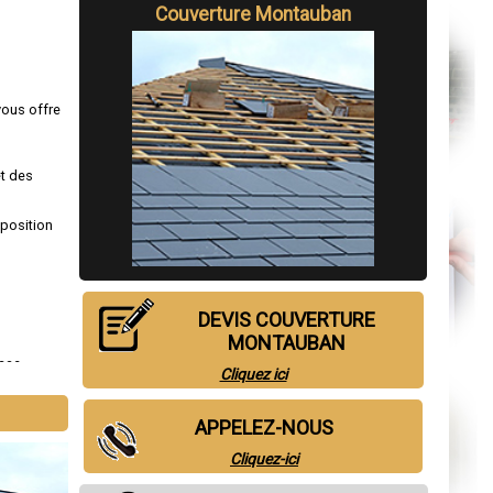
Couverture Montauban
vous offre
et des
sposition
DEVIS COUVERTURE
MONTAUBAN
sac
,
Cliquez ici
omagne
,
APPELEZ-NOUS
Cliquez-ici