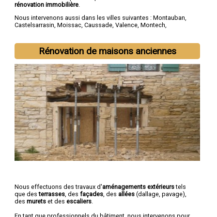
rénovation immobilière
.
Nous intervenons aussi dans les villes suivantes :
Montauban
,
Castelsarrasin
,
Moissac
,
Caussade
,
Valence
,
Montech
,
Nègrepelisse
,
Verdun-sur-Garonne
,
Beaumont-de-Lomagne
,
Labastide-Saint-Pierre
Rénovation de maisons anciennes
Nous effectuons des travaux d'
aménagements extérieurs
tels
que des
terrasses
, des
façades
, des
allées
(dallage, pavage),
des
murets
et des
escaliers
.
En tant que professionnels du bâtiment, nous intervenons pour