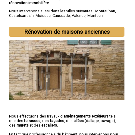
rénovation immobilière
.
Nous intervenons aussi dans les villes suivantes :
Montauban
,
Castelsarrasin
,
Moissac
,
Caussade
,
Valence
,
Montech
,
Nègrepelisse
,
Verdun-sur-Garonne
,
Beaumont-de-Lomagne
,
Labastide-Saint-Pierre
Rénovation de maisons anciennes
Nous effectuons des travaux d'
aménagements extérieurs
tels
que des
terrasses
, des
façades
, des
allées
(dallage, pavage),
des
murets
et des
escaliers
.
En tant que professionnels du bâtiment, nous intervenons pour