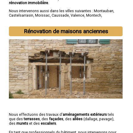
rénovation immobilière
.
Nous intervenons aussi dans les villes suivantes :
Montauban
,
Castelsarrasin
,
Moissac
,
Caussade
,
Valence
,
Montech
,
Nègrepelisse
,
Verdun-sur-Garonne
,
Beaumont-de-Lomagne
,
Labastide-Saint-Pierre
Rénovation de maisons anciennes
Nous effectuons des travaux d'
aménagements extérieurs
tels
que des
terrasses
, des
façades
, des
allées
(dallage, pavage),
des
murets
et des
escaliers
.
En tant que professionnels du bâtiment, nous intervenons pour