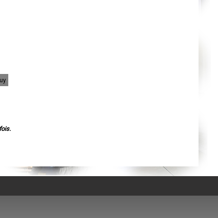
Agen
Mende
Angers
Cherbourg-Octeville
Reims
Saint-Dizier
Laval
Nancy
Verdun
Lorient
Metz
uy
Nevers
Lille
Beauvais
Alençon
Calais
Clermont-Ferrand
Pau
ois.
Tarbes
Perpignan
Strasbourg
Mulhouse
Lyon
Vesoul
Chalon-sur-Saône
Le Mans
Chambéry
Annecy
Paris
Le Havre