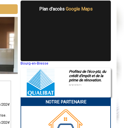
Plan d'accès
Google Maps
Bourg-en-Bresse
Saint-Quentin
Profitez de l'éco-ptz, du
Montluçon
crédit d'impôt et de la
Manosque
prime de rénovation.
Gap
Nice
N°E157671
Annonay
Charleville-Mézières
Pamiers
NOTRE PARTENAIRE
Troyes
5/2024
Narbonne
Rodez
Marseille
ise.
Caen
0/2024
Aurillac
Angoulême