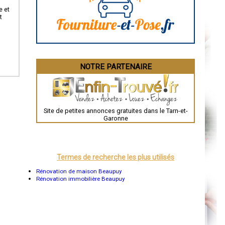
La Rochelle
e et
Bourges
t
Brive-la-Gaillarde
Dijon
Saint-Brieuc
Guéret
Périgueux
Besançon
NOTRE PARTENAIRE
Valence
Évreux
Chartres
Brest
Nîmes
Toulouse
Site de petites annonces gratuites dans le Tarn-et-
Auch
Garonne
Bordeaux
Montpellier
Rennes
Châteauroux
Tours
Termes de recherche les plus utilisés
Grenoble
Dole
Rénovation de maison Beaupuy
Mont-de-Marsan
Rénovation immobilière Beaupuy
Blois
Saint-Étienne
Le Puy-en-Velay
Nantes
Orléans
Cahors