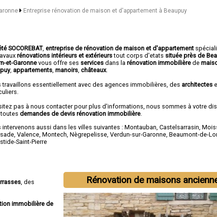
Garonne
Entreprise rénovation de maison et d'appartement à Beaupuy
été SOCOREBAT
,
entreprise de rénovation de maison et d'appartement
spécial
travaux
rénovations intérieurs et extérieurs
tout corps d'etats
située près de Be
arn-et-Garonne
vous offre ses
services
dans la
rénovation immobilière
de
mais
puy
,
appartements
,
manoirs
,
châteaux
.
 travaillons essentiellement avec des agences immobilières, des
architectes
e
culiers.
sitez pas à nous contacter pour plus d'informations, nous sommes à votre di
 toutes
demandes de devis rénovation immobilière
.
intervenons aussi dans les villes suivantes :
Montauban
,
Castelsarrasin
,
Mois
ssade
,
Valence
,
Montech
,
Nègrepelisse
,
Verdun-sur-Garonne
,
Beaumont-de-L
tide-Saint-Pierre
Rénovation de maisons ancienn
errasses
, des
tion immobilière de