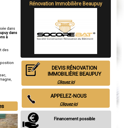
Rénovation Immobilière Beaupuy
isée dans
aupuy dans
ons à
t des
sposition
DEVIS RÉNOVATION
IMMOBILIÈRE BEAUPUY
sac
,
omagne
,
Cliquez ici
APPELEZ-NOUS
Cliquez-ici
es
Financement possible