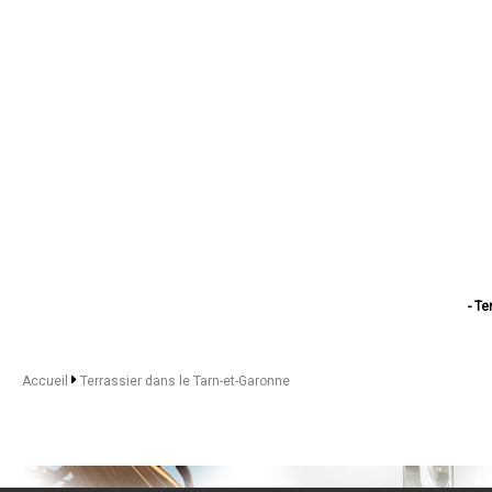
- T
- Terr
- 
- T
Accueil
Terrassier dans le Tarn-et-Garonne
- 
- 
- Ter
- Terras
- Terrass
- T