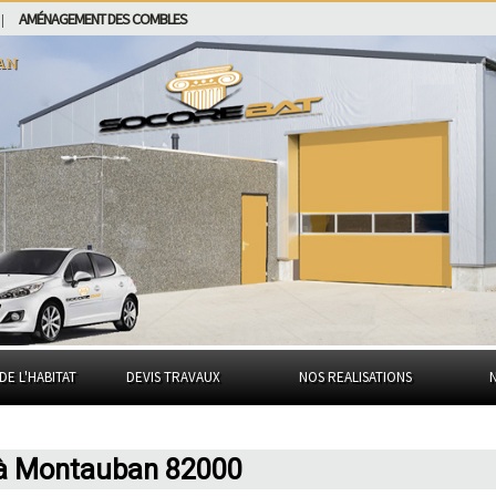
AMÉNAGEMENT DES COMBLES
|
an
DE L'HABITAT
DEVIS TRAVAUX
NOS REALISATIONS
 à Montauban 82000