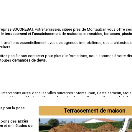
treprise
SOCOREBAT
, votre terrassier, située près de Montauban vous offre se
 le
terrassement
et l'
assainissement
de
maisons
,
immeubles
,
terrasses
,
pisci
 travaillons essentiellement avec des agences immobilières, des architectes 
culiers.
sitez pas à nous contacter pour plus d'informations, nous sommes à votre di
 toutes
demandes de devis.
intervenons aussi dans les villes suivantes :
Montauban
,
Castelsarrasin
,
Mois
ssade
,
Valence
,
Montech
,
Nègrepelisse
,
Verdun-sur-Garonne
,
Beaumont-de-L
tide-Saint-Pierre
cs
pour la pose
Terrassement de maison
cupons des
accès
re
et des
études de