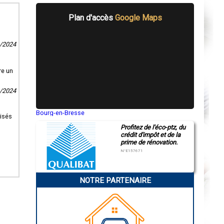
Plan d'accès
Google Maps
6/2024
re un
2/2024
Bourg-en-Bresse
lisés
Saint-Quentin
Profitez de l'éco-ptz, du
Montluçon
crédit d'impôt et de la
Manosque
prime de rénovation.
Gap
Nice
N°E157671
Annonay
Charleville-Mézières
Pamiers
NOTRE PARTENAIRE
Troyes
Narbonne
Rodez
Marseille
Caen
Aurillac