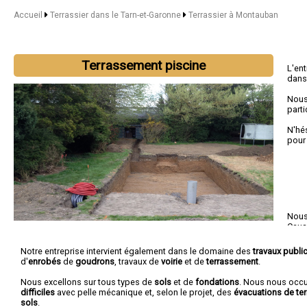
Accueil
Terrassier dans le Tarn-et-Garonne
Terrassier à Montauban
Terrassement piscine
L'en
dans
Nous
parti
N'hé
pour
Nous 
Cau
Labas
Notre entreprise intervient également dans le domaine des
travaux publi
d'
enrobés
de
goudrons
, travaux de
voirie
et de
terrassement
.
Nous excellons sur tous types de
sols
et de
fondations
. Nous nous oc
difficiles
avec pelle mécanique et, selon le projet, des
évacuations de ter
sols
.