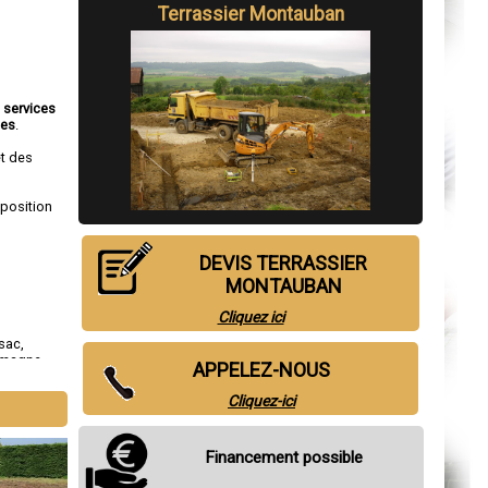
Terrassier Montauban
s
services
nes
.
et des
sposition
DEVIS TERRASSIER
MONTAUBAN
Cliquez ici
sac
,
omagne
,
APPELEZ-NOUS
Cliquez-ici
Financement possible