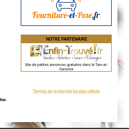
Angoulême
La Rochelle
Bourges
Brive-la-Gaillarde
Dijon
Saint-Brieuc
Guéret
Périgueux
Besançon
NOTRE PARTENAIRE
Valence
Évreux
Chartres
Brest
Nîmes
Toulouse
Site de petites annonces gratuites dans le Tarn-et-
Auch
Garonne
Bordeaux
Montpellier
Rennes
Châteauroux
Tours
Termes de recherche les plus utilisés
Grenoble
Dole
ois.
Mont-de-Marsan
Blois
Saint-Étienne
Le Puy-en-Velay
Nantes
Orléans
Cahors