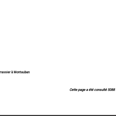
errassier à Montauban
assier à Castelsarrasin
Terrassier à Moissac
errassier à Caussade
Cette page a été consulté 5088 f
Terrassier à Montech
Terrassier à Valence
rassier à Nègrepelisse
sier à Verdun-sur-Garonne
ier à Beaumont-de-Lomagne
errassier à Bressols