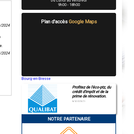
Du Lundi au vendredi
9h00 - 18h00
Plan d'accès
Google Maps
3/2024
n
e.
5/2024
Bourg-en-Bresse
Saint-Quentin
Profitez de l'éco-ptz, du
Montluçon
crédit d'impôt et de la
Manosque
prime de rénovation.
Gap
Nice
N°E157671
Annonay
Charleville-Mézières
Pamiers
NOTRE PARTENAIRE
Troyes
Narbonne
Rodez
Marseille