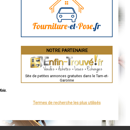
Caen
Aurillac
Angoulême
La Rochelle
Bourges
Brive-la-Gaillarde
Dijon
Saint-Brieuc
Guéret
Périgueux
Besançon
NOTRE PARTENAIRE
Valence
Évreux
Chartres
Brest
Nîmes
Toulouse
Site de petites annonces gratuites dans le Tarn-et-
Auch
Garonne
Bordeaux
Montpellier
Rennes
ois.
Châteauroux
Tours
Termes de recherche les plus utilisés
Grenoble
Dole
Mont-de-Marsan
Blois
Saint-Étienne
Le Puy-en-Velay
Nantes