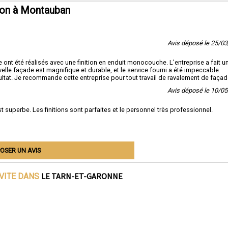
ton à Montauban
Avis déposé le 25/0
t été réalisés avec une finition en enduit monocouche. L'entreprise a fait u
ouvelle façade est magnifique et durable, et le service fourni a été impeccable.
ésultat. Je recommande cette entreprise pour tout travail de ravalement de façad
Avis déposé le 10/0
st superbe. Les finitions sont parfaites et le personnel très professionnel.
OSER UN AVIS
LE TARN-ET-GARONNE
IVITE DANS