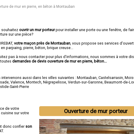
rture de mur en pierre, en béton à Montauban
 souhaitez
ouvrir un mur porteur
pour installer une porte ou une fenêtre, de fai
rture sur une pièce?
OREBAT,
votre maçon près de Montauban
, vous propose ses services d'ouvert
en parpaing, pierre, béton, brique creuse...
sitez pas à nous contacter pour plus d'informations, nous sommes à votre di
 toutes
demandes de devis ouverture de mur en pierre, béton...
intervenons aussi dans les villes suivantes :
Montauban
,
Castelsarrasin
,
Mois
ssade
,
Valence
,
Montech
,
Nègrepelisse
,
Verdun-sur-Garonne
,
Beaumont-de-L
tide-Saint-Pierre
ace de votre
Ouverture de mur porteur
cuisine sur votre
aut donc confier
son
AT.