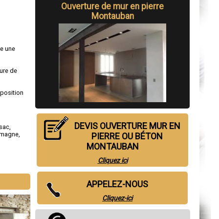
Ouverture de mur en pierre
Montauban
re une
ure de
sposition
DEVIS OUVERTURE MUR EN
sac
,
omagne
,
PIERRE OU BÉTON
MONTAUBAN
Cliquez ici
APPELEZ-NOUS
Cliquez-ici