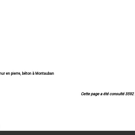
mur en pierre, béton à Montauban
r en pierre, béton à Castelsarrasin
 mur en pierre, béton à Moissac
 mur en pierre, béton à Caussade
Cette page a été consulté 3592 f
 mur en pierre, béton à Montech
 mur en pierre, béton à Valence
ur en pierre, béton à Nègrepelisse
en pierre, béton à Verdun-sur-Garonne
n pierre, béton à Beaumont-de-Lomagne
 mur en pierre, béton à Bressols
 pierre, béton à Labastide-Saint-Pierre
mur en pierre, béton à Montbeton